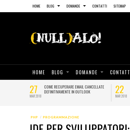
HOME
BLOG
DOMANDE
CONTATTI
SITEMAP
HOME
BLOG
DOMANDE
CONTATT
03
15
 CERTIFICATI
POSTFIX: COME IDENTIFICARE UNO
SCRIPT PHP CHE INVIA SPAM
APR 2017
FEB 2017
PHP
PROGRAMMAZIONE
IDE PER SVILUPPATORI