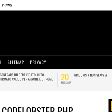
PRIVACY
I
SITEMAP
PRIVACY
28
WINDOWS UPDATE BLOCCATO DURANTE
MICROSOFT OFFICE: PROBLE
LA RICERCA: COME RISOLVERE
APRIRE ALLEGATI PROVENIEN
INTERNET
DIC 2016
: CODELOBSTER PHP