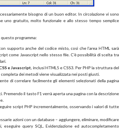
cessariamente bisogno di un buon editor. In circolazione vi sono
e uno gratuito, molto funzionale e allo stesso tempo semplice
di questo programma:
con supporto anche del codice misto, così che l’area HTML sarà
 come Javascript nello stesso file. C’è possibilità di scelta tra
ari.
SS e Javascript
, inclusi HTML5 e CSS3. Per PHP la struttura del
completa dei metodi viene visualizzata nei posti giusti.
nte di correlare facilmente gli elementi selezionati della pagina
ti. Premendo il tasto F1 verrà aperta una pagina con la descrizione
te.
eguire script PHP incrementalmente, osservando i valori di tutte
ssarie azioni con un database – aggiungere, eliminare, modificare
ati, eseguire query SQL. Evidenziazione ed autocompletamento