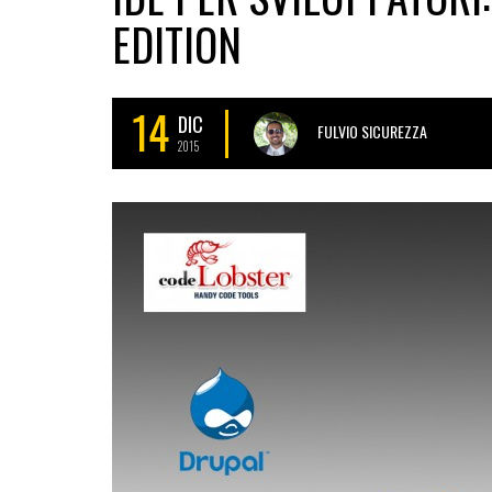
EDITION
14
DIC
FULVIO SICUREZZA
2015