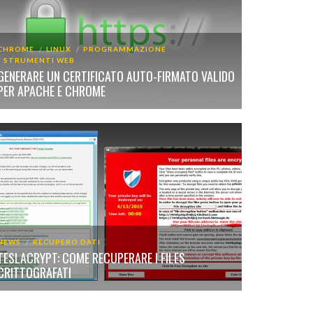
CHROME
LINUX
PROGRAMMAZIONE
STRUMENTI WEB
GENERARE UN CERTIFICATO AUTO-FIRMATO VALIDO
PER APACHE E CHROME
NEWS
RECUPERO DATI
TESLACRYPT: COME RECUPERARE I FILES
CRITTOGRAFATI