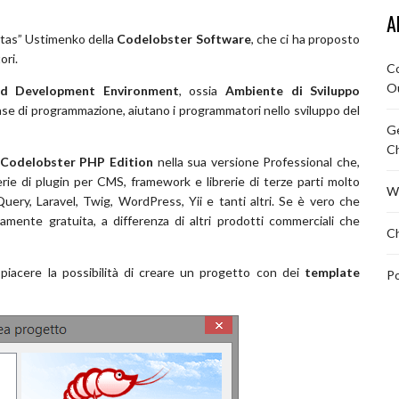
A
Stas” Ustimenko della
Codelobster Software
, che ci ha proposto
ori.
Co
O
ed Development Environment
, ossia
Ambiente di Sviluppo
n fase di programmazione, aiutano i programmatori nello sviluppo del
Ge
C
Codelobster PHP Edition
nella sua versione Professional che,
erie di plugin per CMS, framework e librerie di terze parti molto
Wi
Query, Laravel, Twig, WordPress, Yii e tanti altri. Se è vero che
mente gratuita, a differenza di altri prodotti commerciali che
Ch
piacere la possibilità di creare un progetto con dei
template
Po