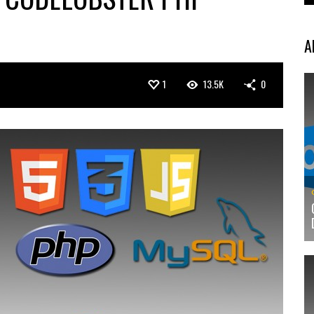
A
1
13.5K
0