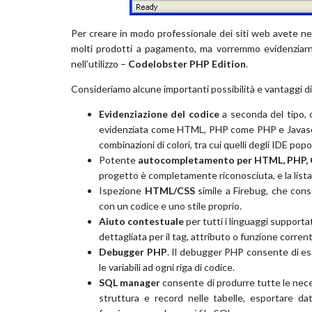
Per creare in modo professionale dei siti web avete ne
molti prodotti a pagamento, ma vorremmo evidenziarn
nell’utilizzo –
Codelobster PHP Edition
.
Consideriamo alcune importanti possibilità e vantaggi 
Evidenziazione del codice
a seconda del tipo, 
evidenziata come HTML, PHP come PHP e Javascript
combinazioni di colori, tra cui quelli degli IDE popol
Potente
autocompletamento per HTML, PHP, C
progetto è completamente riconosciuta, e la lista 
Ispezione
HTML/CSS
simile a Firebug, che conse
con un codice e uno stile proprio.
Aiuto contestuale
per tutti i linguaggi supporta
dettagliata per il tag, attributo o funzione corren
Debugger PHP
. Il debugger PHP consente di es
le variabili ad ogni riga di codice.
SQL manager
consente di produrre tutte le nece
struttura e record nelle tabelle, esportare d