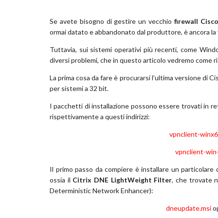
Se avete bisogno di gestire un vecchio
firewall Cisc
ormai datato e abbandonato dal produttore, è ancora la 
Tuttavia, sui sistemi operativi più recenti, come Win
diversi problemi, che in questo articolo vedremo come ri
La prima cosa da fare è procurarsi l’ultima versione di Ci
per sistemi a 32 bit.
I pacchetti di installazione possono essere trovati in 
rispettivamente a questi indirizzi:
vpnclient-winx6
vpnclient-win
Il primo passo da compiere è installare un particolare
ossia il
Citrix DNE LightWeight Filter
, che trovate n
Deterministic
Network
Enhancer)
:
dneupdate.msi
o