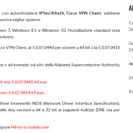
A
o
con autenticazione
IPSec/XAuth
,
Cisco VPN Client
, sebbene
vostra miglior opzione.
Co
O
dows 7, Windows 8.1 e Windows 10, l’installazione standard crea
solvere.
Ge
sco VPN Client, la 5.0.07.0440 per sistemi a 64 bit o la 5.0.07.0410
C
Wi
rete o ad esempio sul sito della Alabama Supercomputer Authority,
Ch
4-msi-5.0.07.0440-k9.exe
Po
-msi-5.0.07.0410-k9.exe
 driver intermedio NDIS (Network Driver Interface Specification),
elle due versioni a 64 e 32 bit ai seguenti indirizzi (DNE sta per
ppure
Mirror su nullalo.com