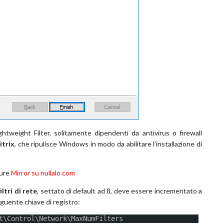
ghtweight Filter, solitamente dipendenti da antivirus o firewall
itrix
, che ripulisce Windows in modo da abilitare l’installazione di
ure
Mirror su nullalo.com
ltri di rete
, settato di default ad 8, deve essere incrementato a
eguente chiave di registro:
t\Control\Network\MaxNumFilters