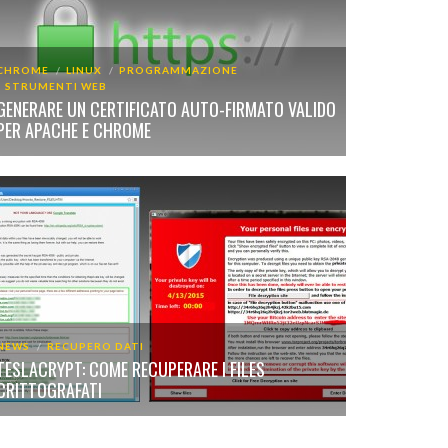
CHROME
LINUX
PROGRAMMAZIONE
STRUMENTI WEB
GENERARE UN CERTIFICATO AUTO-FIRMATO VALIDO
PER APACHE E CHROME
NEWS
RECUPERO DATI
TESLACRYPT: COME RECUPERARE I FILES
CRITTOGRAFATI