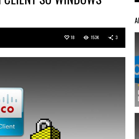
A
18
153K
3