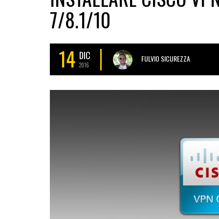
7/8.1/10
14
DIC
FULVIO SICUREZZA
2016