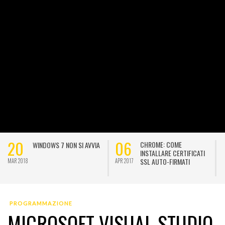
06
03
15
CHROME: COME
POSTFIX: COME
INSTALLARE CERTIFICATI
IDENTIFICARE UNO SCRIPT
SSL AUTO-FIRMATI
PHP CHE INVIA SPAM
 2017
APR 2017
FEB 201
PROGRAMMAZIONE
MICROSOFT VISUAL STUDIO